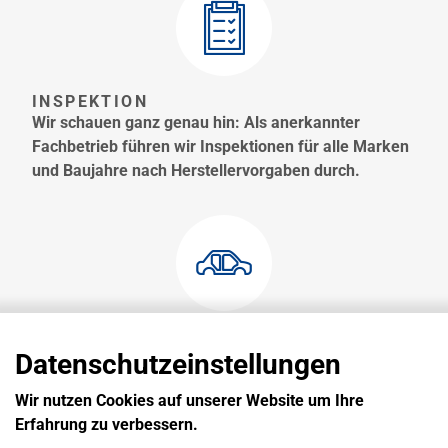
INSPEKTION
Wir schauen ganz genau hin: Als anerkannter
Fachbetrieb führen wir Inspektionen für alle Marken
und Baujahre nach Herstellervorgaben durch.
KAROSSERIE
Egal ob kleine Schramme oder größere Reparatur
Datenschutzeinstellungen
nach einem Unfall: Wir setzen Ihre
Wir nutzen Cookies auf unserer Website um Ihre
Fahrzeugkarosserie wieder fachgerecht instand.
Erfahrung zu verbessern.