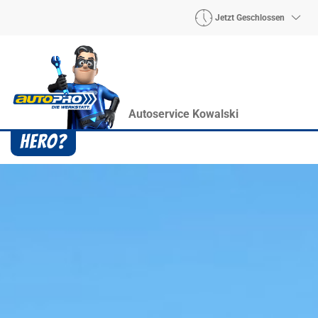
Jetzt Geschlossen
Autoservice Kowalski
Heroes? Findet man bei uns!
Wie auch wir bringen Handmaker Herby, Rollin‘
Robby und Engineering Esy mit ihrer Superpower
jeden Wagen wieder auf die Bahn.