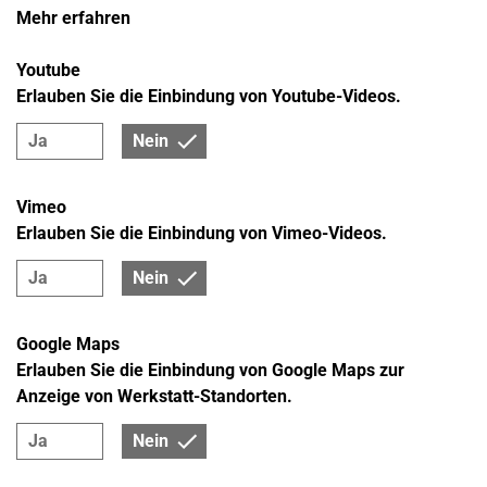
Mehr erfahren
Youtube
Erlauben Sie die Einbindung von Youtube-Videos.
KLIMATECHNIK
Ja
Nein
Cooler Service! Denn mit unseren modernen
Servicegeräten überprüfen wir den Kühlmittelstand
Vimeo
und sorgen für eine fachgerechte Reinigung und
Erlauben Sie die Einbindung von Vimeo-Videos.
Wartung Ihrer Klimaanlage.
Ja
Nein
Google Maps
Erlauben Sie die Einbindung von Google Maps zur
Anzeige von Werkstatt-Standorten.
LICHT
Unsere Mechaniker sorgen nicht nur für helle
Ja
Nein
Begeisterung sondern auch für die korrekte